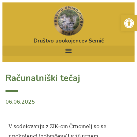
Open
Društvo upokojencev Semič
Računalniški tečaj
06.06.2025
V sodelovanju z ZIK-om Črnomelj so se
upokojenci izobraževali v 10 urnem