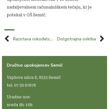
nadaljevalnem računalniškem tečaju, ki je
potekal v OŠ Semič.
Razstava rokodelcev na Uršnih selih
Dolgotrajna oskrba
Društvo upokojencev Semič
Vajdova ulica 8,
8333 Semič
tel. 07 30 67678
Uradne ure:
sreda 9h-10h