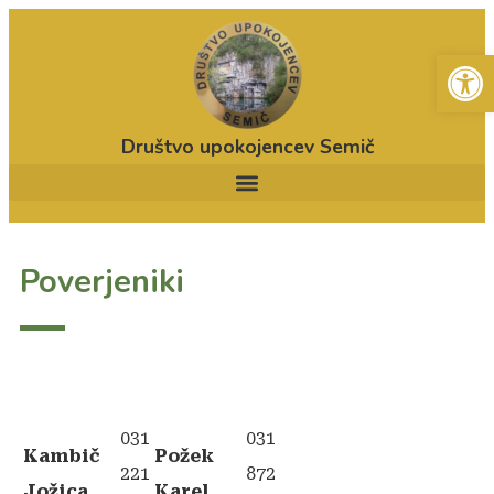
Open
Društvo upokojencev Semič
Poverjeniki
031
031
Kambič
Požek
221
872
Jožica
Karel