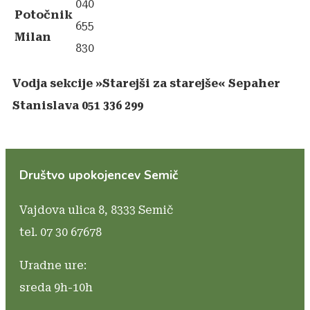
040
Potočnik
655
Milan
830
Vodja sekcije »Starejši za starejše« Sepaher
Stanislava 051 336 299
Društvo upokojencev Semič
Vajdova ulica 8,
8333 Semič
tel. 07 30 67678
Uradne ure:
sreda 9h-10h