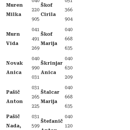
040
051
Muren
Škof
220
366
Milka
Cirila
905
904
041
040
Murn
Škof
491
668
Vida
Marija
269
635
040
040
Novak
Škrinjar
990
630
Anica
Anica
031
209
031
040
Pašič
Štalcar
265
668
Anton
Marija
225
635
Pašič
031
040
Štefanič
Nada,
599
120