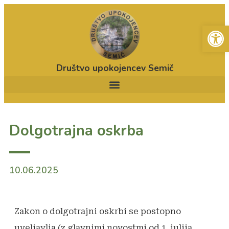
Open
Društvo upokojencev Semič
Dolgotrajna oskrba
10.06.2025
Zakon o dolgotrajni oskrbi se postopno
uveljavlja (z glavnimi novostmi od 1. julija