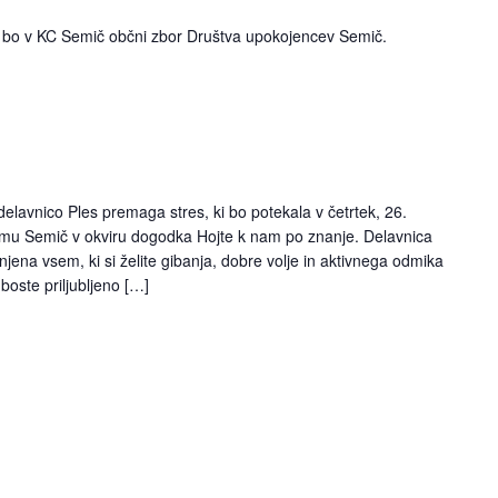
 bo v KC Semič občni zbor Društva upokojencev Semič.
elavnico Ples premaga stres, ki bo potekala v četrtek, 26.
domu Semič v okviru dogodka Hojte k nam po znanje. Delavnica
njena vsem, ki si želite gibanja, dobre volje in aktivnega odmika
oste priljubljeno […]