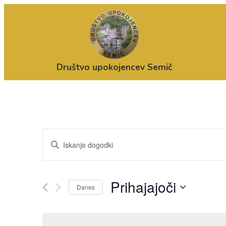
Društvo upokojencev Semič
Dogodki
Vnesite
Navigacija
ključno
za
besedo.
iskanje
Prihajajoči
Danes
Poiščite
in
Izberite
Dogodki
oglede
datum.
po