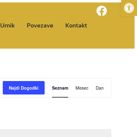
Open
Urnik
Povezave
Kontakt
Dogodek
Najdi Dogodki
Seznam
Mesec
Dan
Pogledi
Navigacije