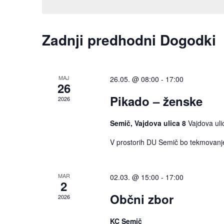
ključni
besedi.
Zadnji predhodni Dogodki
MAJ
26.05. @ 08:00
-
17:00
26
Pikado – ženske
2026
Semič, Vajdova ulica 8
Vajdova uli
V prostorih DU Semič bo tekmovanj
MAR
02.03. @ 15:00
-
17:00
2
Občni zbor
2026
KC Semič