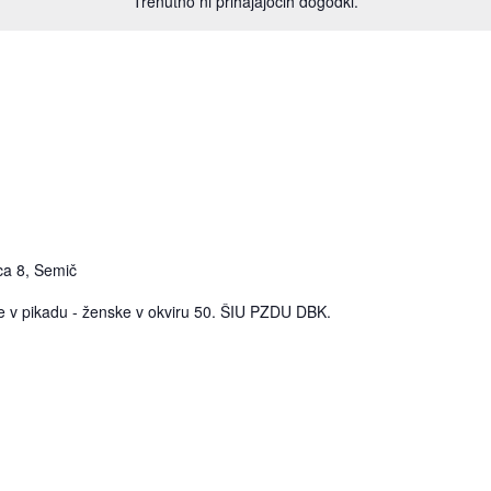
Trenutno ni prihajajočih dogodki.
ca 8, Semič
e v pikadu - ženske v okviru 50. ŠIU PZDU DBK.