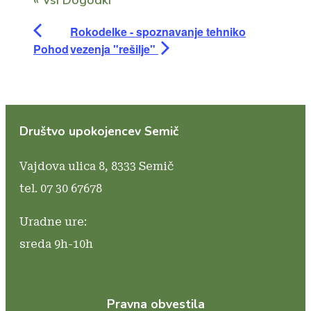
« Vsi Dogodki
Rokodelke - spoznavanje tehniko
Pohod
vezenja "rešilje"
Društvo upokojencev Semič
Vajdova ulica 8,
8333 Semič
tel. 07 30 67678
Uradne ure:
sreda 9h-10h
Pravna obvestila