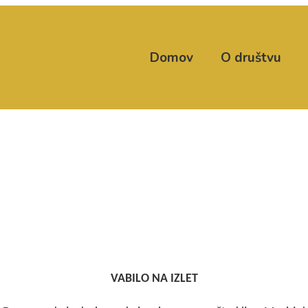
Domov
O društvu
VABILO NA IZLET