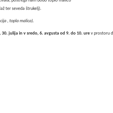
tivala, postregli nam bodo toplo malico
až ter seveda štrukelj).
ija , topla malica).
 30. julija in v sredo, 6. avgusta od 9. do 10. ure
v prostoru d