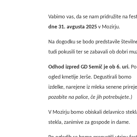
Vabimo vas, da se nam pridružite na fest
dne 31. avgusta 2025
v Mozirju.
Na dogodku se bodo predstavile številne 
tudi pokusili ter se zabavali ob dobri muz
Odhod izpred GD Semič je ob 6. uri.
Po 
ogled kmetije Jerše. Degustirali bomo
izdelke, narejene iz mleka senene prirej
pozabite na palice, če jih potrebujete.)
V Mozirju bomo obiskali delavnico stekla
stekla, zanimive za gospode in dame.