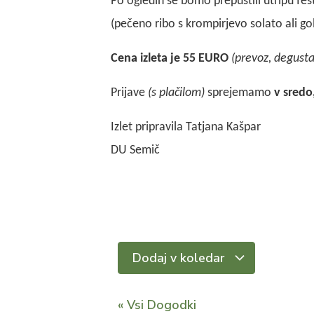
Po ogledih se bomo prepustili utripu fes
(pečeno ribo s krompirjevo solato ali gol
Cena izleta je 55 EURO
(prevoz, degustac
Prijave
(s plačilom)
sprejemamo
v sredo,
Izlet pripravila Tatjana Kašpar
DU Semič
Dodaj v koledar
« Vsi Dogodki