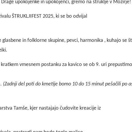
Drage upokojenke in upokojenci, gremo na štruklje v Mozirje!
ivalu ŠTRUKLJIFEST 2025, ki se bo odvijal
glasbene in folklorne skupine, pevci, harmonika , kuhajo se štr
iki.
kratkem vmesnem postanku za kavico se ob 9. uri prepustimo 
e.
(Zadnji del poti do kmetije bomo 10 do 15 minut pešačili po asf
rstva Tamše, kjer nastajajo čudovite kreacije iz