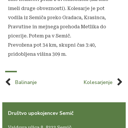
imeli druge obveznosti). Kolesarje je pot
vodila iz Semiča preko Gradaca, Krasinca,
Pravutine in mejnega prehoda Metlika do
picerije. Potem pa v Semič.
Prevožena pot 34 km, skupni čas 3:40,
pridobljena višina 309 m.
Balinanje
Kolesarjenje
Društvo upokojencev Semič
Vajdova ulica 8,
8333 Semič