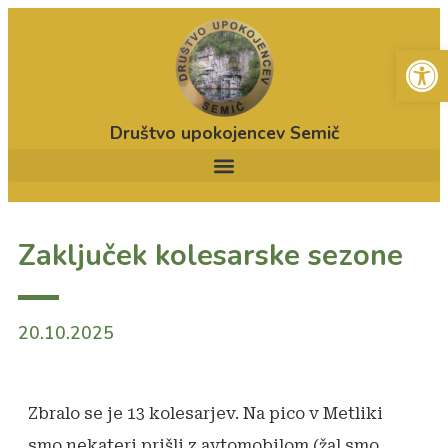
Open
Društvo upokojencev Semič
Zaključek kolesarske sezone
20.10.2025
Zbralo se je 13 kolesarjev. Na pico v Metliki
smo nekateri prišli z avtomobilom (žal smo