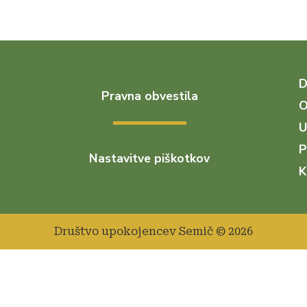
Pravna obvestila
O
U
P
Nastavitve piškotkov
K
Društvo upokojencev Semič © 2026