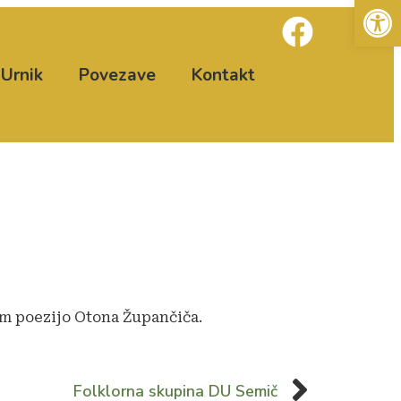
Open
Urnik
Povezave
Kontakt
m poezijo Otona Župančiča.
Folklorna skupina DU Semič