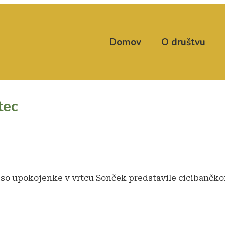
Domov
O društvu
tec
 so upokojenke v vrtcu Sonček predstavile cicibančko