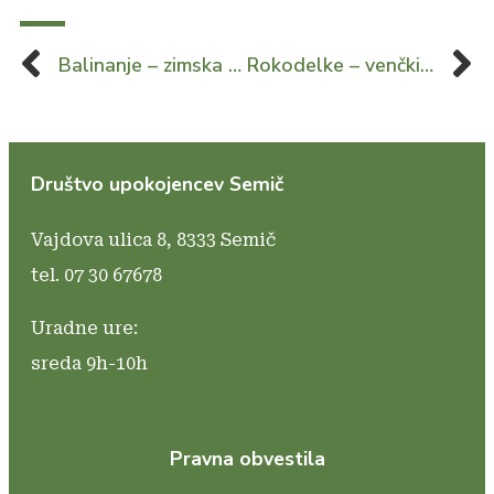
Balinanje – zimska liga 8. krog
Rokodelke – venčki za razstavo
Društvo upokojencev Semič
Vajdova ulica 8,
8333 Semič
tel. 07 30 67678
Uradne ure:
sreda 9h-10h
Pravna obvestila