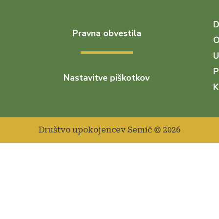
Pravna obvestila
O
U
P
Nastavitve piškotkov
K
Društvo upokojencev Semič © 2026