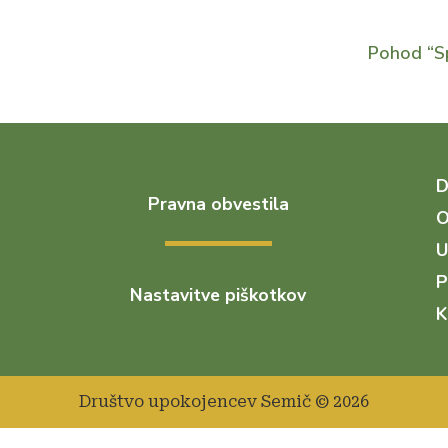
Pohod “Sp
Pravna obvestila
O
U
P
Nastavitve piškotkov
K
Društvo upokojencev Semič © 2026