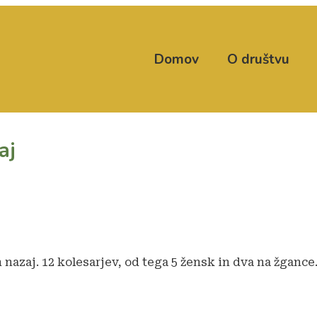
Domov
O društvu
aj
 nazaj. 12 kolesarjev, od tega 5 žensk in dva na žgance. 