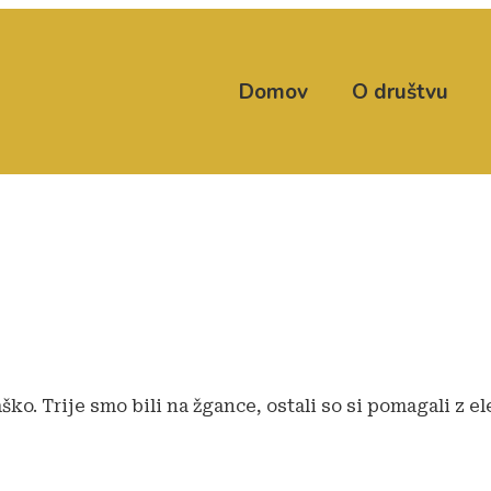
Domov
O društvu
aško. Trije smo bili na žgance, ostali so si pomagali z 