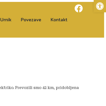
Open
Urnik
Povezave
Kontakt
elektriko. Prevozili smo 42 km, pridobljena