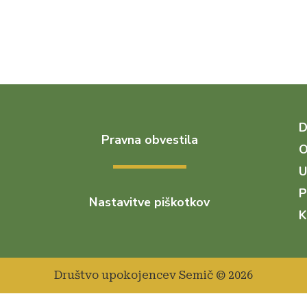
Pravna obvestila
O
U
P
Nastavitve piškotkov
K
Društvo upokojencev Semič © 2026