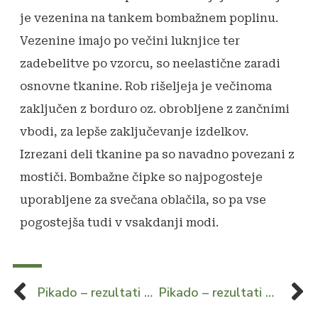
je vezenina na tankem bombažnem poplinu.
Vezenine imajo po večini luknjice ter
zadebelitve po vzorcu, so neelastične zaradi
osnovne tkanine. Rob rišeljeja je večinoma
zaključen z borduro oz. obrobljene z zančnimi
vbodi, za lepše zaključevanje izdelkov.
Izrezani deli tkanine pa so navadno povezani z
mostiči.
Bombažne čipke so najpogosteje
uporabljene za svečana oblačila, so pa vse
pogostejša tudi v vsakdanji modi.
Pikado – rezultati po 5. kolu
Pikado – rezultati po 6. kolu