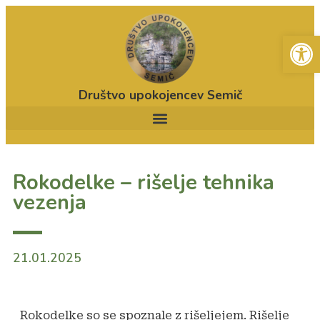
Open
Društvo upokojencev Semič
Rokodelke – rišelje tehnika
vezenja
21.01.2025
Rokodelke so se spoznale z rišeljejem. Rišelje