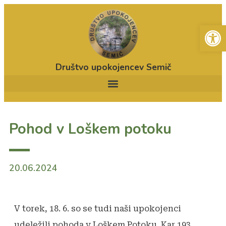
Open
Društvo upokojencev Semič
Pohod v Loškem potoku
20.06.2024
V torek, 18. 6. so se tudi naši upokojenci
udeležili pohoda v Loškem Potoku. Kar 193