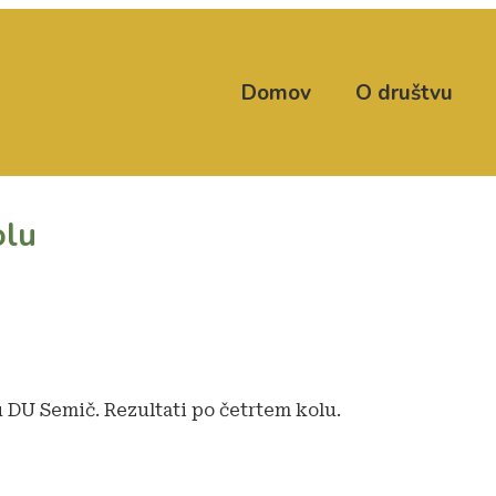
Domov
O društvu
olu
ru DU Semič. Rezultati po četrtem kolu.