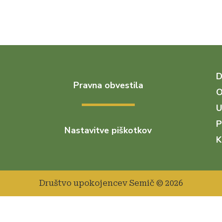
Pravna obvestila
O
U
P
Nastavitve piškotkov
K
Društvo upokojencev Semič © 2026