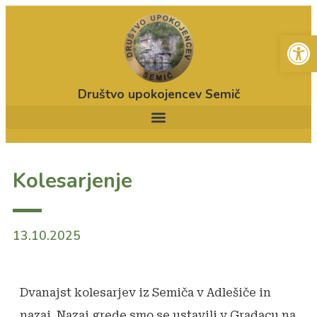
Open
Društvo upokojencev Semič
Kolesarjenje
13.10.2025
Dvanajst kolesarjev iz Semiča v Adlešiče in
nazaj. Nazaj grede smo se ustavili v Gradacu na