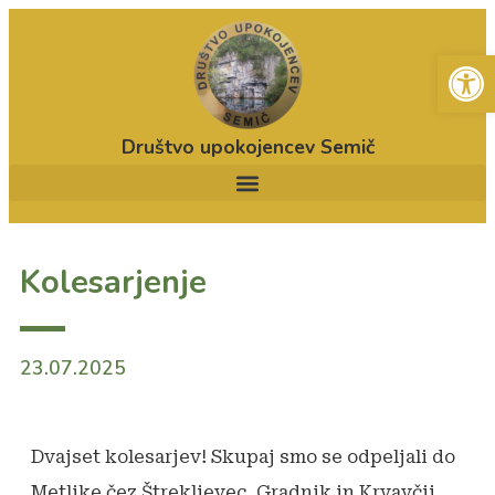
Open
Društvo upokojencev Semič
Kolesarjenje
23.07.2025
Dvajset kolesarjev! Skupaj smo se odpeljali do
Metlike čez Štrekljevec, Gradnik in Krvavčji