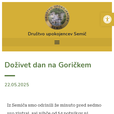
Open
Društvo upokojencev Semič
Doživet dan na Goričkem
22.05.2025
Iz Semiča smo odrinili že minuto pred sedmo
uro zjutraj, saj nihče od 54 potnikov ni