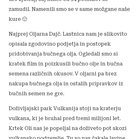
zamudil. Namenili smo se v same možgane naše
kure 🙂
Najprej Oljarna Dajč. Lastnica nam je slikovito
opisala zgodovino podjetja in postopek
pridobivanja bučnega olja. Ogledali smo si
kratek film in poizkusili bučno olje in bučna
semena različnih okusov. V oljarni pa brez
nakupa bučnega olja in ostalih pripravkov iz
bučnih semen ne gre.
Doživljajski park Vulkanija stoji na kraterju
vulkana, ki je bruhal pred tremi milijoni let.
Krtek Oli nas je popeljal na doživeto pot skozi
vulkansko podzemlje. Tu so nas čakale lavine