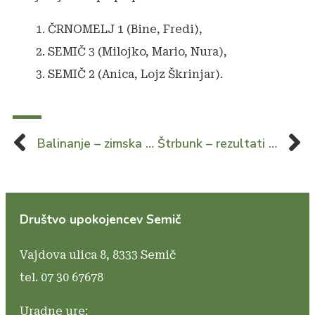
ČRNOMELJ 1 (Bine, Fredi),
SEMIČ 3 (Milojko, Mario, Nura),
SEMIČ 2 (Anica, Lojz Škrinjar).
Balinanje – zimska liga 6. krog
Štrbunk – rezultati po 8. turnirju
Društvo upokojencev Semič
Vajdova ulica 8,
8333 Semič
tel. 07 30 67678
Uradne ure: