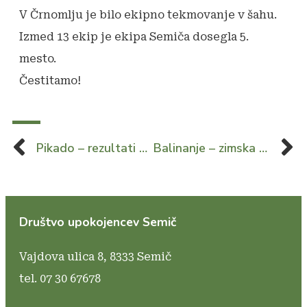
V Črnomlju je bilo ekipno tekmovanje v šahu.
Izmed 13 ekip je ekipa Semiča dosegla 5.
mesto.
Čestitamo!
Pikado – rezultati po 13. kolu
Balinanje – zimska liga 8. krog
Društvo upokojencev Semič
Vajdova ulica 8,
8333 Semič
tel. 07 30 67678