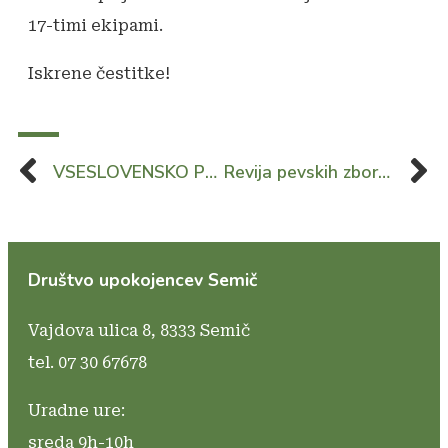
17-timi ekipami.
Iskrene čestitke!
VSESLOVENSKO PETJE S SRCI
Revija pevskih zborov
Društvo upokojencev Semič
Vajdova ulica 8,
8333 Semič
tel. 07 30 67678
Uradne ure:
sreda 9h-10h