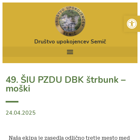
Open
Društvo upokojencev Semič
49. ŠIU PZDU DBK štrbunk –
moški
24.04.2025
Naša ekipa je zasedla odlično tretje mesto med